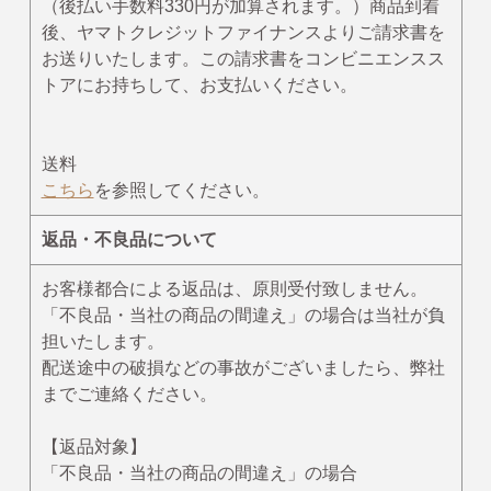
めがねうさぎ・ねないこだれだ・おばけのてんぷら
（後払い手数料330円が加算されます。）商品到着
後、ヤマトクレジットファイナンスよりご請求書を
ねずみくんのチョッキ
お送りいたします。この請求書をコンビニエンスス
ムーミン＆リトルミイ
トアにお持ちして、お支払いください。
わたしのワンピース
ノンタン
送料
こちら
を参照してください。
フレデリック・レオレオニ
きんぎょがにげた
返品・不良品について
スヌーピー
お客様都合による返品は、原則受付致しません。
ぶたのたね
「不良品・当社の商品の間違え」の場合は当社が負
おさるのジョージ
担いたします。
配送途中の破損などの事故がございましたら、弊社
ばけばけばけばけばけたくん
までご連絡ください。
ぺんぎんたいそう
【返品対象】
くませんせい
「不良品・当社の商品の間違え」の場合
tupera tupera（しろくまのパンツ）