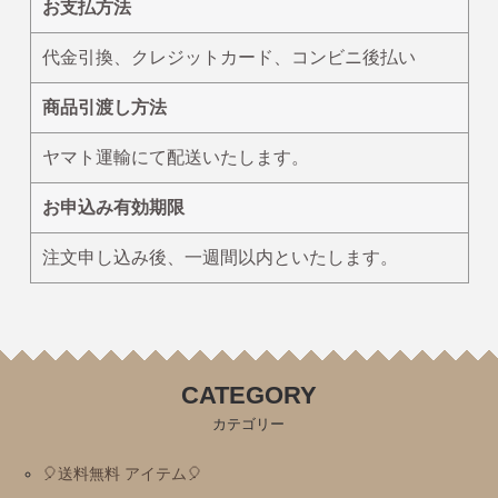
お支払方法
ポケピース
代金引換、クレジットカード、コンビニ後払い
きかんしゃトーマス
くらはしれいイラストシリーズ
商品引渡し方法
りんごかもしれない
ヤマト運輸にて配送いたします。
こびとづかん
お申込み有効期限
モンチッチ
【その他商品】
注文申し込み後、一週間以内といたします。
【サイズ調整可能商品】
【サイズ展開(大きいサイズの商品)】
【冷感パンツ】
CATEGORY
【FILA(スポーツライフスタイルブランド)】
カテゴリー
強冷感ポンチョ
🎈送料無料 アイテム🎈