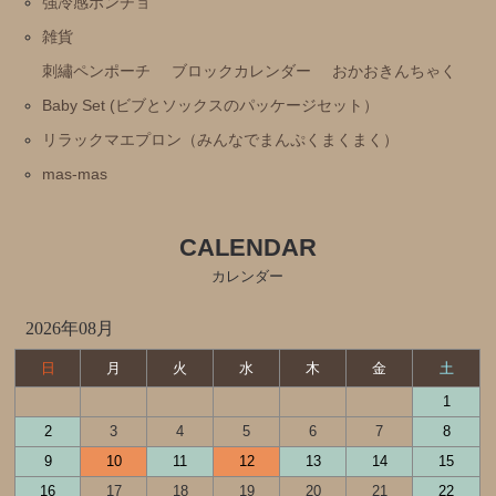
強冷感ポンチョ
雑貨
刺繡ペンポーチ
ブロックカレンダー
おかおきんちゃく
Baby Set (ビブとソックスのパッケージセット）
リラックマエプロン（みんなでまんぷくまくまく）
mas-mas
CALENDAR
カレンダー
2026年08月
日
月
火
水
木
金
土
1
2
3
4
5
6
7
8
9
10
11
12
13
14
15
16
17
18
19
20
21
22