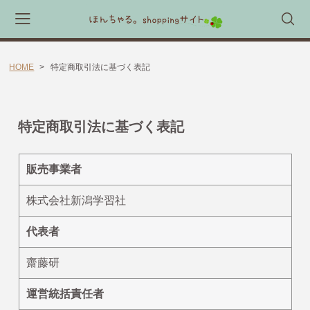
HOME
特定商取引法に基づく表記
会員登録
マイページ
カート
CATEGORY
特定商取引法に基づく表記
🎈送料無料 アイテム🎈
販売事業者
ラッピング素材
株式会社新潟学習社
ほんちゃる。セレクトギフト
キャラックス
代表者
キャラクター靴下
齋藤研
すてきな先生エプロン
運営統括責任者