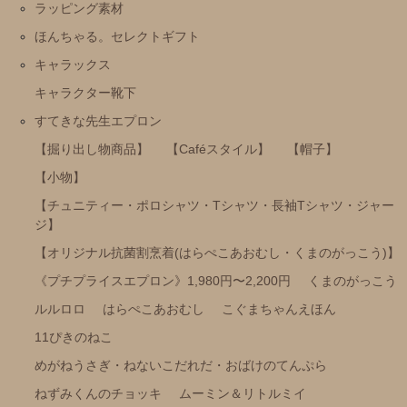
雑貨
ラッピング素材
刺繡ペンポーチ
ほんちゃる。セレクトギフト
キャラックス
ブロックカレンダー
キャラクター靴下
おかおきんちゃく
すてきな先生エプロン
Baby Set (ビブとソックスのパッケージセット）
【掘り出し物商品】
【Caféスタイル】
【帽子】
リラックマエプロン（みんなでまんぷくまくまく）
【小物】
【チュニティー・ポロシャツ・Tシャツ・長袖Tシャツ・ジャー
mas-mas
ジ】
【オリジナル抗菌割烹着(はらぺこあおむし・くまのがっこう)】
《プチプライスエプロン》1,980円〜2,200円
くまのがっこう
ルルロロ
はらぺこあおむし
こぐまちゃんえほん
11ぴきのねこ
めがねうさぎ・ねないこだれだ・おばけのてんぷら
ねずみくんのチョッキ
ムーミン＆リトルミイ