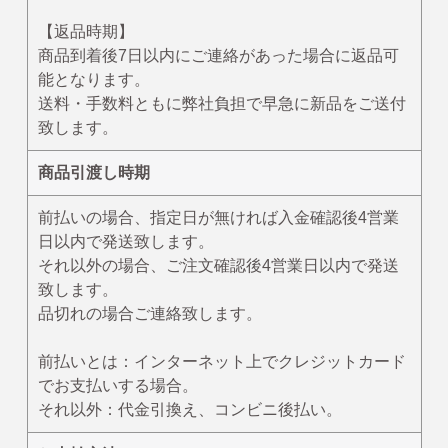
【返品時期】
ミッフィー・Ⅾick Bruna
商品到着後7日以内にご連絡があった場合に返品可
トムとジェリー
能となります。
にじいろのさかな
送料・手数料ともに弊社負担で早急に新品をご送付
致します。
おまえうまそうだな
ねずみさんのながいパン
商品引渡し時期
ディズニー
前払いの場合、指定日が無ければ入金確認後4営業
パンどろぼう
日以内で発送致します。
それ以外の場合、ご注文確認後4営業日以内で発送
パンダのおさじ
致します。
ハムスたんてい
品切れの場合ご連絡致します。
サンリオ
前払いとは：インターネット上でクレジットカード
すみっコぐらし
でお支払いする場合。
mofusand
それ以外：代金引換え、コンビニ後払い。
ちいかわ