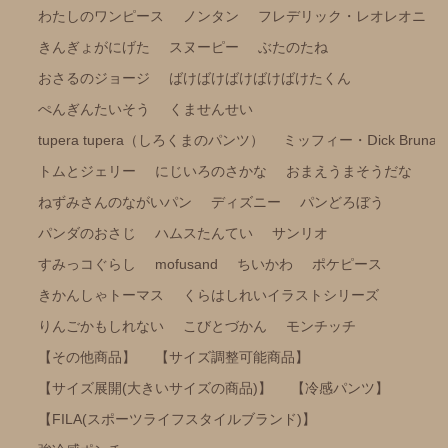
わたしのワンピース
ノンタン
フレデリック・レオレオニ
きんぎょがにげた
スヌーピー
ぶたのたね
おさるのジョージ
ばけばけばけばけばけたくん
ぺんぎんたいそう
くませんせい
tupera tupera（しろくまのパンツ）
ミッフィー・Ⅾick Bruna
トムとジェリー
にじいろのさかな
おまえうまそうだな
ねずみさんのながいパン
ディズニー
パンどろぼう
パンダのおさじ
ハムスたんてい
サンリオ
すみっコぐらし
mofusand
ちいかわ
ポケピース
きかんしゃトーマス
くらはしれいイラストシリーズ
りんごかもしれない
こびとづかん
モンチッチ
【その他商品】
【サイズ調整可能商品】
【サイズ展開(大きいサイズの商品)】
【冷感パンツ】
【FILA(スポーツライフスタイルブランド)】