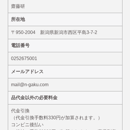
【掘り出し物商品】
齋藤研
【Caféスタイル】
所在地
【帽子】
【小物】
〒950-2004 新潟県新潟市西区平島3-7-2
【チュニティー・ポロシャツ・Tシャツ・長袖Tシャ
電話番号
ツ・ジャージ】
【オリジナル抗菌割烹着(はらぺこあおむし・くまのが
0252675001
っこう)】
メールアドレス
《プチプライスエプロン》1,980円〜2,200円
くまのがっこう
mail@n-gaku.com
ルルロロ
品代金以外の必要料金
はらぺこあおむし
代金引換
こぐまちゃんえほん
（代金引換手数料330円が加算されます。）
11ぴきのねこ
コンビニ後払い