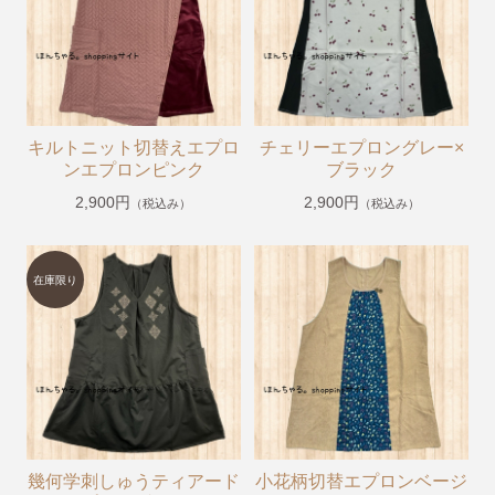
キルトニット切替えエプロ
チェリーエプロングレー×
ンエプロンピンク
ブラック
2,900円
2,900円
（税込み）
（税込み）
幾何学刺しゅうティアード
小花柄切替エプロンベージ