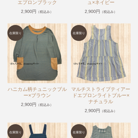
エプロンブラック
ュ×ネイビー
2,900円
2,900円
（税込み）
（税込み）
ハニカム柄チュニックブル
マルチストライプティアー
ー×ブラウン
ドエプロンライトブルー×
ナチュラル
2,900円
（税込み）
2,900円
（税込み）