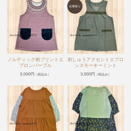
ノルディック柄プリントエ
刺しゅうアクセントエプロ
プロンパープル
ンスモーキーミント
3,000円
3,000円
（税込み）
（税込み）