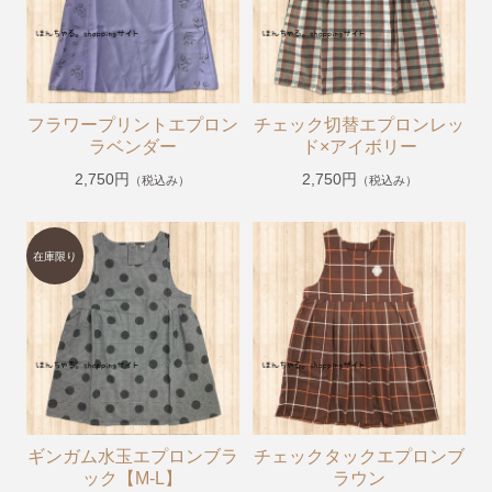
ミッフィー・Ⅾick Bruna
トムとジェリー
にじいろのさかな
フラワープリントエプロン
チェック切替エプロンレッ
ラベンダー
ド×アイボリー
おまえうまそうだな
2,750円
2,750円
（税込み）
（税込み）
ねずみさんのながいパン
ディズニー
パンどろぼう
パンダのおさじ
ハムスたんてい
サンリオ
すみっコぐらし
mofusand
ギンガム水玉エプロンブラ
チェックタックエプロンブ
ック【M-L】
ラウン
ちいかわ