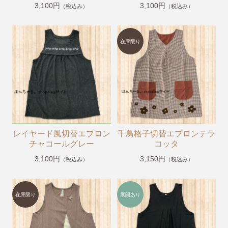
3,100円
3,100円
（税込み）
（税込み）
レイヤード風切替エプロン
千鳥格子切替エプロンテラ
チャコールグレー
コッタ
3,100円
3,150円
（税込み）
（税込み）