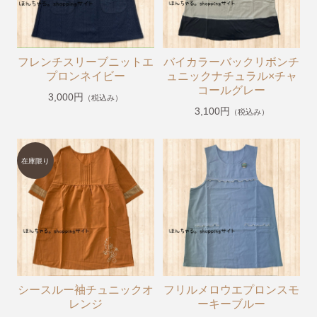
フレンチスリーブニットエ
バイカラーバックリボンチ
プロンネイビー
ュニックナチュラル×チャ
コールグレー
3,000円
（税込み）
3,100円
（税込み）
シースルー袖チュニックオ
フリルメロウエプロンスモ
レンジ
ーキーブルー