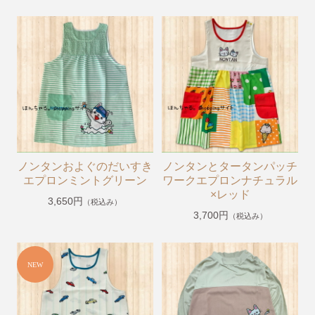
ミッフィー・Ⅾick Bruna
トムとジェリー
にじいろのさかな
おまえうまそうだな
ねずみさんのながいパン
ディズニー
ノンタンおよぐのだいすき
ノンタンとタータンパッチ
パンどろぼう
エプロンミントグリーン
ワークエプロンナチュラル
パンダのおさじ
×レッド
3,650円
（税込み）
ハムスたんてい
3,700円
（税込み）
サンリオ
すみっコぐらし
mofusand
ちいかわ