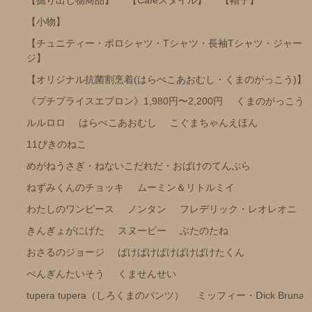
【小物】
【チュニティー・ポロシャツ・Tシャツ・長袖Tシャツ・ジャー
ジ】
【オリジナル抗菌割烹着(はらぺこあおむし・くまのがっこう)】
《プチプライスエプロン》1,980円〜2,200円
くまのがっこう
ルルロロ
はらぺこあおむし
こぐまちゃんえほん
11ぴきのねこ
めがねうさぎ・ねないこだれだ・おばけのてんぷら
ねずみくんのチョッキ
ムーミン＆リトルミイ
わたしのワンピース
ノンタン
フレデリック・レオレオニ
きんぎょがにげた
スヌーピー
ぶたのたね
おさるのジョージ
ばけばけばけばけばけたくん
ぺんぎんたいそう
くませんせい
tupera tupera（しろくまのパンツ）
ミッフィー・Ⅾick Bruna