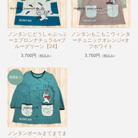
ポケピース
きかんしゃトーマス
くらはしれいイラストシリーズ
ノンタンじどうしゃぶっぶ
ノンタンもこもこウィンタ
りんごかもしれない
ーエプロンナチュラル×ブ
ーチュニックオレンジ×オ
ルーグリーン【24】
フホワイト
こびとづかん
3,700円
3,750円
（税込み）
（税込み）
モンチッチ
【その他商品】
【サイズ調整可能商品】
【サイズ展開(大きいサイズの商品)】
【冷感パンツ】
【FILA(スポーツライフスタイルブランド)】
強冷感ポンチョ
ノンタンボールまてまてま