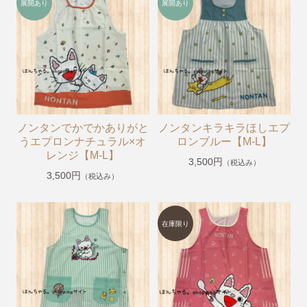
【掘り出し物商品】
【Caféスタイル】
【帽子】
【小物】
【チュニティー・ポロシャツ・Tシャツ・長袖Tシャ
ツ・ジャージ】
ノンタンでかでかありがと
ノンタンキラキラほしエプ
【オリジナル抗菌割烹着(はらぺこあおむし・くまのが
うエプロンナチュラル×オ
ロンブルー【M-L】
っこう)】
レンジ【M-L】
3,500円
（税込み）
《プチプライスエプロン》1,980円〜2,200円
3,500円
（税込み）
くまのがっこう
ルルロロ
はらぺこあおむし
こぐまちゃんえほん
11ぴきのねこ