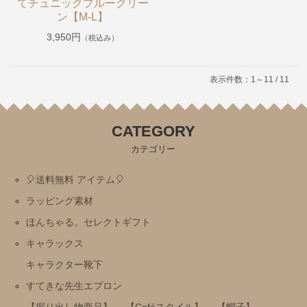
雑貨
てチュニックブルーグリー
ン【M-L】
刺繡ペンポーチ
3,950円
（税込み）
ブロックカレンダー
おかおきんちゃく
表示件数：1～11 / 11
Baby Set (ビブとソックスのパッケージセット）
CATEGORY
リラックマエプロン（みんなでまんぷくまくまく）
カテゴリー
mas-mas
🎈送料無料 アイテム🎈
ラッピング素材
ほんちゃる。セレクトギフト
キャラックス
キャラクター靴下
すてきな先生エプロン
【掘り出し物商品】
【Caféスタイル】
【帽子】