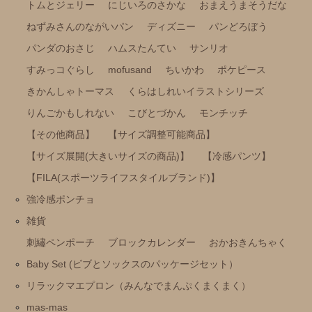
トムとジェリー
にじいろのさかな
おまえうまそうだな
ねずみさんのながいパン
ディズニー
パンどろぼう
パンダのおさじ
ハムスたんてい
サンリオ
すみっコぐらし
mofusand
ちいかわ
ポケピース
きかんしゃトーマス
くらはしれいイラストシリーズ
りんごかもしれない
こびとづかん
モンチッチ
【その他商品】
【サイズ調整可能商品】
【サイズ展開(大きいサイズの商品)】
【冷感パンツ】
【FILA(スポーツライフスタイルブランド)】
強冷感ポンチョ
雑貨
刺繡ペンポーチ
ブロックカレンダー
おかおきんちゃく
Baby Set (ビブとソックスのパッケージセット）
リラックマエプロン（みんなでまんぷくまくまく）
mas-mas