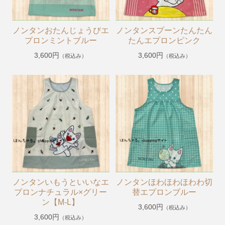
めがねうさぎ・ねないこだれだ・おばけのてんぷら
ねずみくんのチョッキ
ノンタンおたんじょうびエ
ノンタンスプーンたんたん
ムーミン＆リトルミイ
プロンミントブルー
たんエプロンピンク
わたしのワンピース
3,600円
3,600円
（税込み）
（税込み）
ノンタン
フレデリック・レオレオニ
きんぎょがにげた
スヌーピー
ぶたのたね
おさるのジョージ
ばけばけばけばけばけたくん
ノンタンいもうといいなエ
ノンタンほわほわほわわ切
ぺんぎんたいそう
プロンナチュラル×グリー
替エプロンブルー
ン【M-L】
3,600円
くませんせい
（税込み）
3,600円
（税込み）
tupera tupera（しろくまのパンツ）