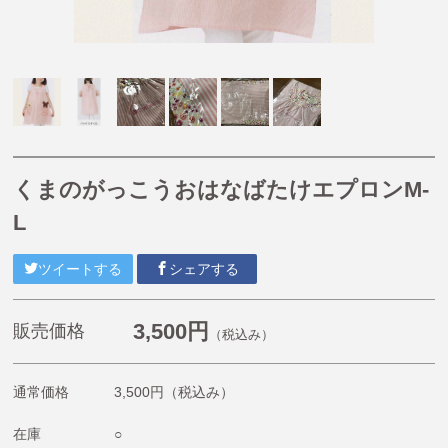
【掘り出し物商品】
【Caféスタイル】
【帽子】
【小物】
【チュニティー・ポロシャツ・Tシャツ・長袖Tシャ
ツ・ジャージ】
くまのがっこうおはなばたけエプロンM-
【オリジナル抗菌割烹着(はらぺこあおむし・くまのが
っこう)】
L
《プチプライスエプロン》1,980円〜2,200円
ツイートする
シェアする
くまのがっこう
ルルロロ
3,500円
販売価格
（税込み）
はらぺこあおむし
こぐまちゃんえほん
通常価格
3,500円
（税込み）
11ぴきのねこ
在庫
○