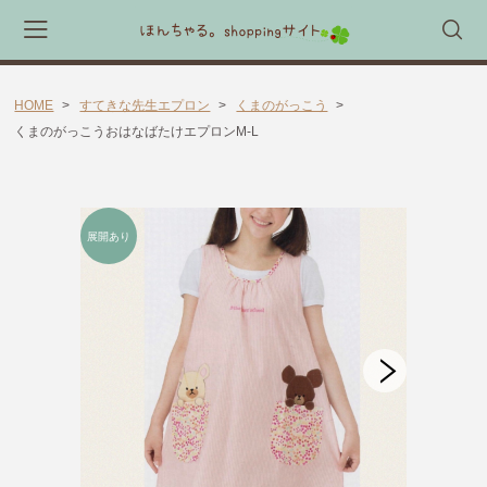
HOME
すてきな先生エプロン
くまのがっこう
会員登録
マイページ
カート
くまのがっこうおはなばたけエプロンM-L
CATEGORY
🎈送料無料 アイテム🎈
ラッピング素材
ほんちゃる。セレクトギフト
キャラックス
キャラクター靴下
すてきな先生エプロン