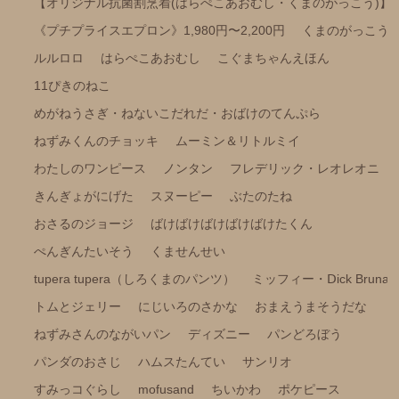
【オリジナル抗菌割烹着(はらぺこあおむし・くまのがっこう)】
ポケピース
《プチプライスエプロン》1,980円〜2,200円
くまのがっこう
きかんしゃトーマス
ルルロロ
はらぺこあおむし
こぐまちゃんえほん
くらはしれいイラストシリーズ
11ぴきのねこ
めがねうさぎ・ねないこだれだ・おばけのてんぷら
りんごかもしれない
ねずみくんのチョッキ
ムーミン＆リトルミイ
こびとづかん
わたしのワンピース
ノンタン
フレデリック・レオレオニ
モンチッチ
きんぎょがにげた
スヌーピー
ぶたのたね
【その他商品】
おさるのジョージ
ばけばけばけばけばけたくん
【サイズ調整可能商品】
ぺんぎんたいそう
くませんせい
【サイズ展開(大きいサイズの商品)】
tupera tupera（しろくまのパンツ）
ミッフィー・Ⅾick Bruna
【冷感パンツ】
トムとジェリー
にじいろのさかな
おまえうまそうだな
【FILA(スポーツライフスタイルブランド)】
ねずみさんのながいパン
ディズニー
パンどろぼう
強冷感ポンチョ
パンダのおさじ
ハムスたんてい
サンリオ
すみっコぐらし
mofusand
ちいかわ
ポケピース