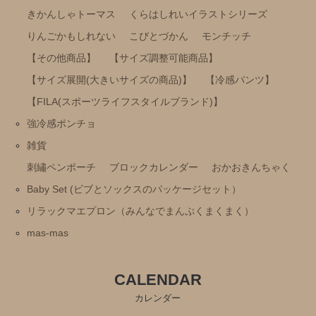
雑貨
きかんしゃトーマス
くらはしれいイラストシリーズ
刺繡ペンポーチ
りんごかもしれない
こびとづかん
モンチッチ
ブロックカレンダー
【その他商品】
【サイズ調整可能商品】
おかおきんちゃく
【サイズ展開(大きいサイズの商品)】
【冷感パンツ】
【FILA(スポーツライフスタイルブランド)】
Baby Set (ビブとソックスのパッケージセット）
強冷感ポンチョ
リラックマエプロン（みんなでまんぷくまくまく）
雑貨
mas-mas
刺繡ペンポーチ
ブロックカレンダー
おかおきんちゃく
Baby Set (ビブとソックスのパッケージセット）
リラックマエプロン（みんなでまんぷくまくまく）
mas-mas
CALENDAR
カレンダー