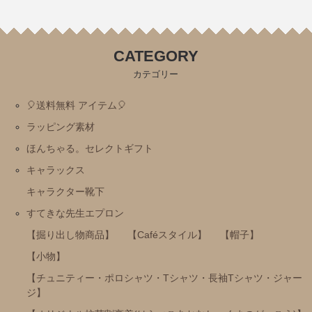
ミッフィー・Ⅾick Bruna
トムとジェリー
CATEGORY
にじいろのさかな
カテゴリー
おまえうまそうだな
🎈送料無料 アイテム🎈
ねずみさんのながいパン
ラッピング素材
ディズニー
ほんちゃる。セレクトギフト
パンどろぼう
キャラックス
パンダのおさじ
キャラクター靴下
ハムスたんてい
すてきな先生エプロン
【掘り出し物商品】
【Caféスタイル】
【帽子】
サンリオ
【小物】
すみっコぐらし
【チュニティー・ポロシャツ・Tシャツ・長袖Tシャツ・ジャー
mofusand
ジ】
ちいかわ