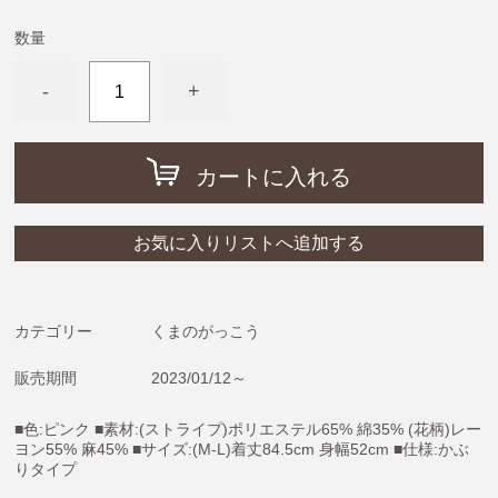
めがねうさぎ・ねないこだれだ・おばけのてんぷら
数量
ねずみくんのチョッキ
ムーミン＆リトルミイ
-
+
わたしのワンピース
ノンタン
カートに入れる
フレデリック・レオレオニ
きんぎょがにげた
お気に入りリストへ追加する
スヌーピー
ぶたのたね
カテゴリー
くまのがっこう
おさるのジョージ
販売期間
2023/01/12～
ばけばけばけばけばけたくん
ぺんぎんたいそう
■色:ピンク ■素材:(ストライプ)ポリエステル65% 綿35% (花柄)レー
ヨン55% 麻45% ■サイズ:(M-L)着丈84.5cm 身幅52cm ■仕様:かぶ
くませんせい
りタイプ
tupera tupera（しろくまのパンツ）