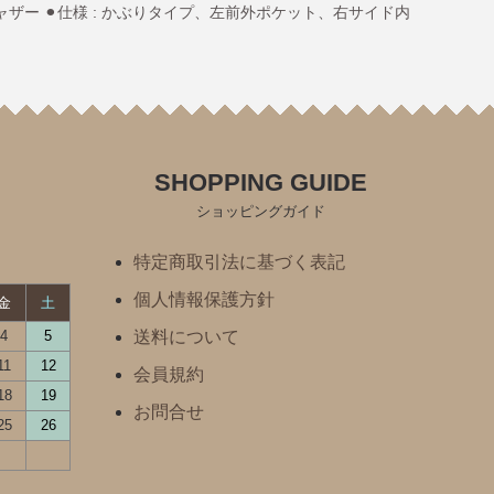
m＋ギャザー ⚫︎仕様 : かぶりタイプ、左前外ポケット、右サイド内
SHOPPING GUIDE
ショッピングガイド
特定商取引法に基づく表記
個人情報保護方針
金
土
4
5
送料について
11
12
会員規約
18
19
お問合せ
25
26