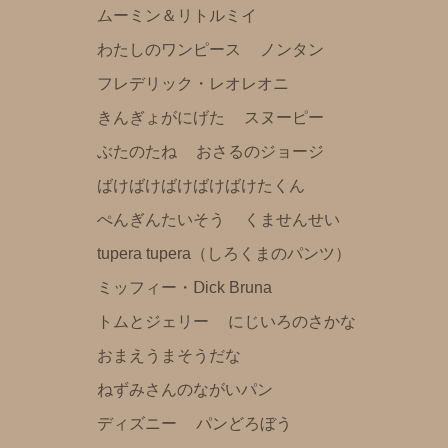
ムーミン＆リトルミイ
くらはしれいイラストシリーズ
わたしのワンピース
ノンタン
りんごかもしれない
フレデリック・レオレオニ
こびとづかん
きんぎょがにげた
スヌーピー
モンチッチ
ぶたのたね
おさるのジョージ
【その他商品】
ばけばけばけばけばけたくん
【サイズ調整可能商品】
ぺんぎんたいそう
くませんせい
【サイズ展開(大きいサイズの商品)】
tupera tupera（しろくまのパンツ）
【冷感パンツ】
ミッフィー・Ⅾick Bruna
【FILA(スポーツライフスタイルブランド)】
トムとジェリー
にじいろのさかな
強冷感ポンチョ
おまえうまそうだな
雑貨
ねずみさんのながいパン
刺繡ペンポーチ
ディズニー
パンどろぼう
ブロックカレンダー