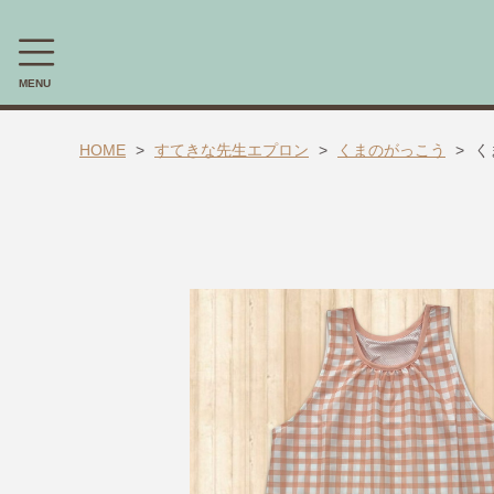
MENU
CATEGORY
HOME
すてきな先生エプロン
くまのがっこう
く
🎈送料無料 アイテム🎈
ラッピング素材
ほんちゃる。セレクトギフト
キャラックス
キャラクター靴下
すてきな先生エプロン
【掘り出し物商品】