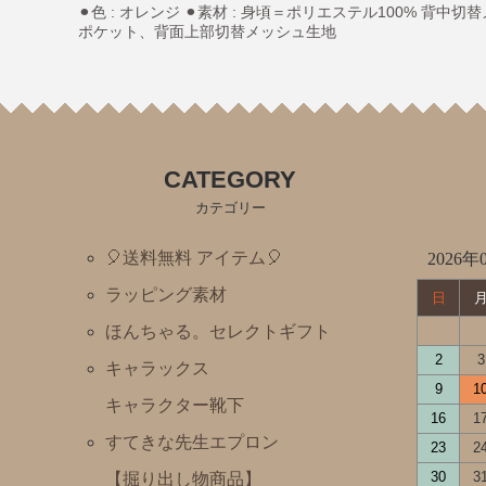
⚫︎色 : オレンジ ⚫︎素材 : 身頃＝ポリエステル100% 背
わたしのワンピース
ポケット、背面上部切替メッシュ生地
ノンタン
フレデリック・レオレオニ
きんぎょがにげた
CATEGORY
スヌーピー
カテゴリー
ぶたのたね
おさるのジョージ
🎈送料無料 アイテム🎈
2026年
ばけばけばけばけばけたくん
ラッピング素材
日
ぺんぎんたいそう
ほんちゃる。セレクトギフト
2
3
くませんせい
キャラックス
9
1
tupera tupera（しろくまのパンツ）
キャラクター靴下
16
1
ミッフィー・Ⅾick Bruna
すてきな先生エプロン
23
2
トムとジェリー
30
3
【掘り出し物商品】