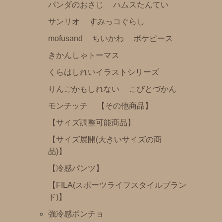
パンダのおさじ
ハムスたんてい
おかおきんちゃく
サンリオ
すみっコぐらし
Baby Set (ビブとソックスのパッケージセット）
mofusand
ちいかわ
ポケピース
リラックマエプロン（みんなでまんぷくまくまく）
きかんしゃトーマス
くらはしれいイラストシリーズ
mas-mas
りんごかもしれない
こびとづかん
モンチッチ
【その他商品】
【サイズ調整可能商品】
【サイズ展開(大きいサイズの商
品)】
【冷感パンツ】
【FILA(スポーツライフスタイルブラン
ド)】
強冷感ポンチョ