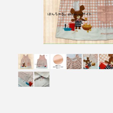
【Caféスタイル】
【帽子】
【小物】
【チュニティー・ポロシャツ・Tシャツ・長袖Tシャツ・
【オリジナル抗菌割烹着(はらぺこあおむし・くまのがっこ
《プチプライスエプロン》1,980円〜2,200円
くまのがっこう
ルルロロ
はらぺこあおむし
こぐまちゃんえほん
11ぴきのねこ
めがねうさぎ・ねないこだれだ・おばけのてんぷら
ねずみくんのチョッキ
ムーミン＆リトルミイ