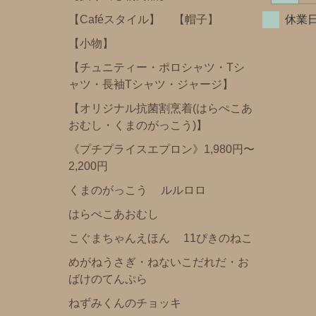
にじいろのさかな
【Caféスタイル】
【帽子】
休業日
おまえうまそうだな
【小物】
ねずみさんのながいパン
【チュニティー・ポロシャツ・Tシ
ャツ・長袖Tシャツ・ジャージ】
ディズニー
【オリジナル抗菌割烹着(はらぺこあ
パンどろぼう
おむし・くまのがっこう)】
パンダのおさじ
《プチプライスエプロン》1,980円〜
ハムスたんてい
2,200円
サンリオ
くまのがっこう
ルルロロ
すみっコぐらし
はらぺこあおむし
mofusand
こぐまちゃんえほん
11ぴきのねこ
ちいかわ
めがねうさぎ・ねないこだれだ・お
ばけのてんぷら
ポケピース
ねずみくんのチョッキ
きかんしゃトーマス