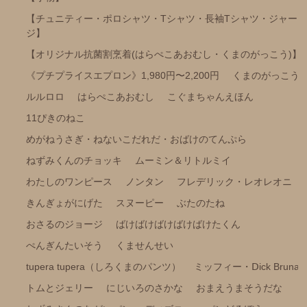
ポケピース
【チュニティー・ポロシャツ・Tシャツ・長袖Tシャツ・ジャー
ジ】
きかんしゃトーマス
【オリジナル抗菌割烹着(はらぺこあおむし・くまのがっこう)】
くらはしれいイラストシリーズ
《プチプライスエプロン》1,980円〜2,200円
くまのがっこう
りんごかもしれない
ルルロロ
はらぺこあおむし
こぐまちゃんえほん
こびとづかん
11ぴきのねこ
モンチッチ
めがねうさぎ・ねないこだれだ・おばけのてんぷら
【その他商品】
ねずみくんのチョッキ
ムーミン＆リトルミイ
【サイズ調整可能商品】
わたしのワンピース
ノンタン
フレデリック・レオレオニ
きんぎょがにげた
スヌーピー
ぶたのたね
【サイズ展開(大きいサイズの商品)】
おさるのジョージ
ばけばけばけばけばけたくん
【冷感パンツ】
ぺんぎんたいそう
くませんせい
【FILA(スポーツライフスタイルブランド)】
tupera tupera（しろくまのパンツ）
ミッフィー・Ⅾick Bruna
強冷感ポンチョ
トムとジェリー
にじいろのさかな
おまえうまそうだな