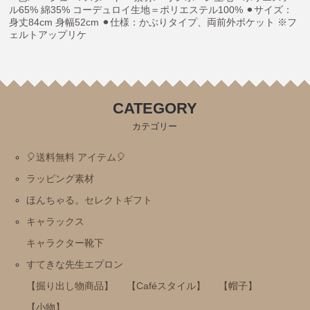
ル65% 綿35% コーデュロイ生地＝ポリエステル100% ⚫︎サイズ：
身丈84cm 身幅52cm ⚫︎仕様：かぶりタイプ、両前外ポケット ※フ
ミッフィー・Ⅾick Bruna
ェルトアップリケ
トムとジェリー
にじいろのさかな
おまえうまそうだな
CATEGORY
ねずみさんのながいパン
カテゴリー
ディズニー
🎈送料無料 アイテム🎈
パンどろぼう
ラッピング素材
パンダのおさじ
ほんちゃる。セレクトギフト
ハムスたんてい
キャラックス
サンリオ
キャラクター靴下
すみっコぐらし
すてきな先生エプロン
mofusand
【掘り出し物商品】
【Caféスタイル】
【帽子】
ちいかわ
【小物】