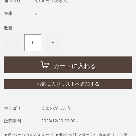
通常価格
3,700円
（税込み）
めがねうさぎ・ねないこだれだ・おばけのてんぷら
ねずみくんのチョッキ
在庫
○
ムーミン＆リトルミイ
数量
わたしのワンピース
-
+
ノンタン
フレデリック・レオレオニ
きんぎょがにげた
カートに入れる
スヌーピー
ぶたのたね
お気に入りリストへ追加する
おさるのジョージ
ばけばけばけばけばけたくん
カテゴリー
くまのがっこう
ぺんぎんたいそう
販売期間
2023/12/20 20:00～
くませんせい
⚫︎色:ベージュ×マスタード ⚫︎素材:ヘリンボーン生地＝ポリエステ
tupera tupera（しろくまのパンツ）