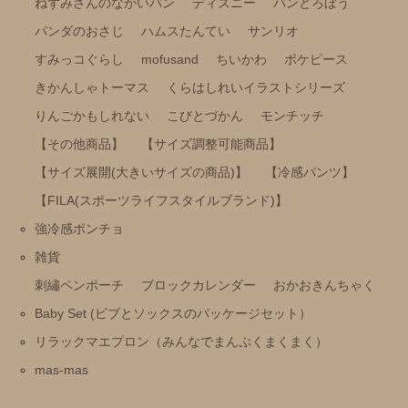
雑貨
ねずみさんのながいパン
ディズニー
パンどろぼう
パンダのおさじ
ハムスたんてい
サンリオ
刺繡ペンポーチ
すみっコぐらし
mofusand
ちいかわ
ポケピース
ブロックカレンダー
きかんしゃトーマス
くらはしれいイラストシリーズ
おかおきんちゃく
りんごかもしれない
こびとづかん
モンチッチ
Baby Set (ビブとソックスのパッケージセット）
【その他商品】
【サイズ調整可能商品】
リラックマエプロン（みんなでまんぷくまくまく）
【サイズ展開(大きいサイズの商品)】
【冷感パンツ】
【FILA(スポーツライフスタイルブランド)】
mas-mas
強冷感ポンチョ
雑貨
刺繡ペンポーチ
ブロックカレンダー
おかおきんちゃく
Baby Set (ビブとソックスのパッケージセット）
リラックマエプロン（みんなでまんぷくまくまく）
mas-mas