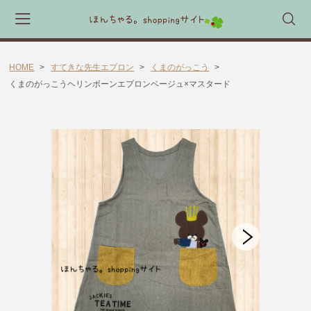
HOME
すてきな先生エプロン
くまのがっこう
会員登録
マイページ
カート
くまのがっこうヘリンボーンエプロンベージュ×マスタード
CATEGORY
🎈送料無料 アイテム🎈
ラッピング素材
ほんちゃる。セレクトギフト
キャラックス
キャラクター靴下
すてきな先生エプロン