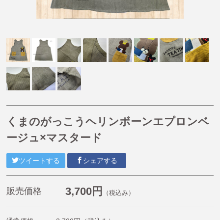
【掘り出し物商品】
【Caféスタイル】
【帽子】
【小物】
【チュニティー・ポロシャツ・Tシャツ・長袖Tシャ
ツ・ジャージ】
【オリジナル抗菌割烹着(はらぺこあおむし・くまのが
っこう)】
くまのがっこうヘリンボーンエプロンベ
《プチプライスエプロン》1,980円〜2,200円
ージュ×マスタード
くまのがっこう
ルルロロ
ツイートする
シェアする
はらぺこあおむし
こぐまちゃんえほん
3,700円
販売価格
（税込み）
11ぴきのねこ