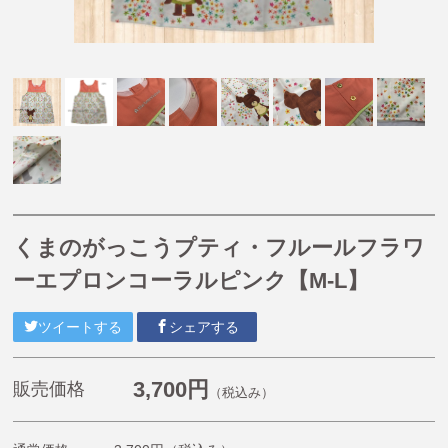
【掘り出し物商品】
【Caféスタイル】
【帽子】
【小物】
【チュニティー・ポロシャツ・Tシャツ・長袖Tシャ
ツ・ジャージ】
【オリジナル抗菌割烹着(はらぺこあおむし・くまのが
っこう)】
くまのがっこうプティ・フルールフラワ
《プチプライスエプロン》1,980円〜2,200円
ーエプロンコーラルピンク【M-L】
くまのがっこう
ルルロロ
ツイートする
シェアする
はらぺこあおむし
こぐまちゃんえほん
3,700円
販売価格
（税込み）
11ぴきのねこ