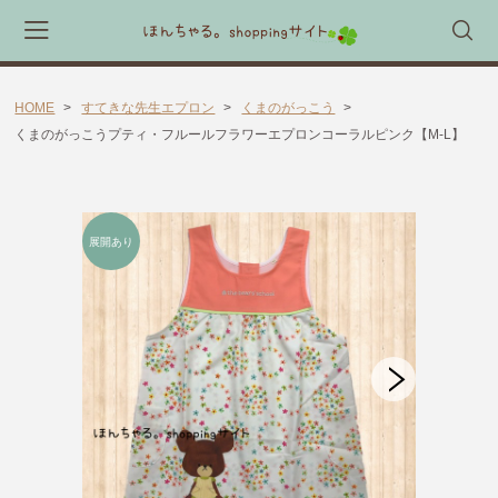
HOME
すてきな先生エプロン
くまのがっこう
会員登録
マイページ
カート
くまのがっこうプティ・フルールフラワーエプロンコーラルピンク【M-L】
CATEGORY
🎈送料無料 アイテム🎈
ラッピング素材
ほんちゃる。セレクトギフト
キャラックス
キャラクター靴下
すてきな先生エプロン