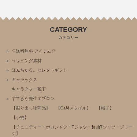
ミッフィー・Ⅾick Bruna
トムとジェリー
CATEGORY
にじいろのさかな
カテゴリー
おまえうまそうだな
🎈送料無料 アイテム🎈
ねずみさんのながいパン
ラッピング素材
ディズニー
ほんちゃる。セレクトギフト
パンどろぼう
キャラックス
パンダのおさじ
キャラクター靴下
ハムスたんてい
すてきな先生エプロン
サンリオ
【掘り出し物商品】
【Caféスタイル】
【帽子】
すみっコぐらし
【小物】
mofusand
【チュニティー・ポロシャツ・Tシャツ・長袖Tシャツ・ジャー
ジ】
ちいかわ