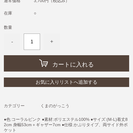
通常価格
3,700円
（税込み）
めがねうさぎ・ねないこだれだ・おばけのてんぷら
ねずみくんのチョッキ
在庫
○
ムーミン＆リトルミイ
数量
わたしのワンピース
-
+
ノンタン
フレデリック・レオレオニ
きんぎょがにげた
カートに入れる
スヌーピー
ぶたのたね
お気に入りリストへ追加する
おさるのジョージ
ばけばけばけばけばけたくん
カテゴリー
くまのがっこう
ぺんぎんたいそう
●色:コーラルピンク ●素材:ポリエステル100% ●サイズ:(M-L)着丈8
くませんせい
2cm 身幅53cm＋ギャザー7cm ●仕様:かぶりタイプ、両サイド外ポ
ケット
tupera tupera（しろくまのパンツ）