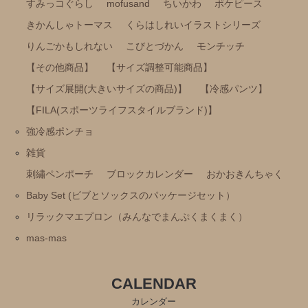
雑貨
すみっコぐらし
mofusand
ちいかわ
ポケピース
きかんしゃトーマス
くらはしれいイラストシリーズ
刺繡ペンポーチ
りんごかもしれない
こびとづかん
モンチッチ
ブロックカレンダー
【その他商品】
【サイズ調整可能商品】
おかおきんちゃく
【サイズ展開(大きいサイズの商品)】
【冷感パンツ】
Baby Set (ビブとソックスのパッケージセット）
【FILA(スポーツライフスタイルブランド)】
リラックマエプロン（みんなでまんぷくまくまく）
強冷感ポンチョ
雑貨
mas-mas
刺繡ペンポーチ
ブロックカレンダー
おかおきんちゃく
Baby Set (ビブとソックスのパッケージセット）
リラックマエプロン（みんなでまんぷくまくまく）
mas-mas
CALENDAR
カレンダー