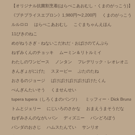
【オリジナル抗菌割烹着(はらぺこあおむし・くまのがっこう)】
ポケピース
《プチプライスエプロン》1,980円〜2,200円
くまのがっこう
きかんしゃトーマス
ルルロロ
はらぺこあおむし
こぐまちゃんえほん
くらはしれいイラストシリーズ
11ぴきのねこ
りんごかもしれない
めがねうさぎ・ねないこだれだ・おばけのてんぷら
こびとづかん
ねずみくんのチョッキ
ムーミン＆リトルミイ
モンチッチ
わたしのワンピース
ノンタン
フレデリック・レオレオニ
【その他商品】
きんぎょがにげた
スヌーピー
ぶたのたね
【サイズ調整可能商品】
おさるのジョージ
ばけばけばけばけばけたくん
【サイズ展開(大きいサイズの商品)】
ぺんぎんたいそう
くませんせい
tupera tupera（しろくまのパンツ）
ミッフィー・Ⅾick Bruna
【冷感パンツ】
トムとジェリー
にじいろのさかな
おまえうまそうだな
【FILA(スポーツライフスタイルブランド)】
ねずみさんのながいパン
ディズニー
パンどろぼう
強冷感ポンチョ
パンダのおさじ
ハムスたんてい
サンリオ